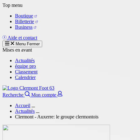
Aller
Top menu
au
Boutique
contenu
Billetterie
principal
Business
Aide et contact
Menu
Fermer
Mises en avant
Actualités
équipe pro
Classement
Calendrier
Recherche
Mon compte
Accueil
Actualités
Clermont - Auxerre: le groupe clermontois