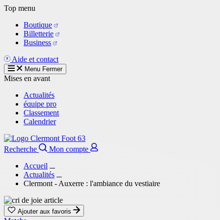
Aller
Top menu
au
Boutique
contenu
Billetterie
principal
Business
Aide et contact
Menu
Fermer
Mises en avant
Actualités
équipe pro
Classement
Calendrier
Recherche
Mon compte
Accueil
Actualités
Clermont - Auxerre : l'ambiance du vestiaire
Ajouter aux favoris