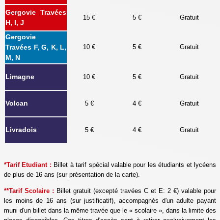
Gergovie Travées
15 €
5 €
Gratuit
H, I, J
Gergovie
Travées F, G, K, L,
10 €
5 €
Gratuit
M, N
Limagne
10 €
5 €
Gratuit
Volcan
5 €
4 €
Gratuit
Livradois
5 €
4 €
Gratuit
*Tarif Etudiant :
Billet à tarif spécial valable pour les étudiants et lycéens
de plus de 16 ans (sur présentation de la carte).
**Tarif Scolaire :
Billet gratuit (excepté travées C et E: 2 €) valable pour
les moins de 16 ans (sur justificatif), accompagnés d'un adulte payant
muni d'un billet dans la même travée que le
«
scolaire
»
, dans la limite des