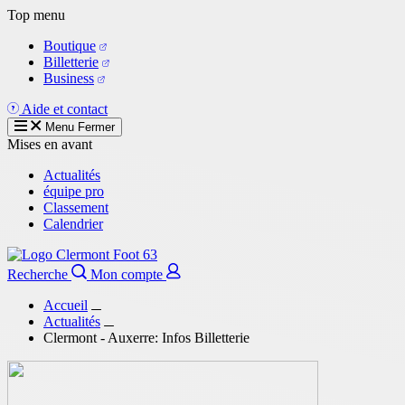
Aller
Top menu
au
Boutique
contenu
Billetterie
principal
Business
Aide et contact
Menu
Fermer
Mises en avant
Actualités
équipe pro
Classement
Calendrier
Recherche
Mon compte
Accueil
Actualités
Clermont - Auxerre: Infos Billetterie