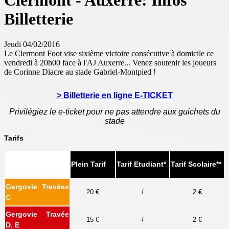
Clermont - Auxerre: Infos
Billetterie
Jeudi 04/02/2016
Le Clermont Foot vise sixième victoire consécutive à domicile ce
vendredi à 20h00 face à l'AJ Auxerre... Venez soutenir les joueurs
de Corinne Diacre au stade Gabriel-Montpied !
> Billetterie en ligne E-TICKET
Privilégiez le e-ticket pour ne pas attendre aux guichets du
stade
Tarifs
Plein Tarif
Tarif Etudiant*
Tarif Scolaire**
Gergovie Travées
20 €
/
2 €
C
Gergovie Travée
15 €
/
2 €
D, E