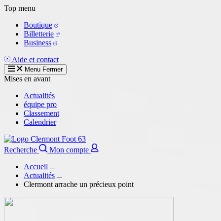
Aller
Top menu
au
Boutique
contenu
Billetterie
principal
Business
Aide et contact
Menu
Fermer
Mises en avant
Actualités
équipe pro
Classement
Calendrier
Recherche
Mon compte
Accueil
Actualités
Clermont arrache un précieux point