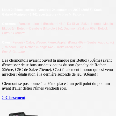
Ligue 2 (8ème journée) - Vendredi 24 septembre 2013 (20h55). Stade
Gabriel-Montpied - 2 941 spectateurs
- Arbitre M. Falcone.
Clermont
:
Farnolle - Lippini (Bockhorni 46e), Da Silva
, Salze, Imorou - Moulin,
Ekobo (c), Betsch - Dembele (Nkololo 81e), Dugimont (Salibur 66e), Bettiol
.
Entr: R. Brouard.
C
aen :
Perquis - Calvé, Wague, Pierre, Appiah (Kante 46e) - Seube, Agouazi (c)
, Raineau - Fajr, Rothen (Nangis 64e) - Koita (Kodjia 58e).
Entr: P. Garande.
Les clermontois avaient ouvert la marque par Bettiol (53ème) avant
d'encaisser deux buts sur deux coups du sort (penalty de Rothen
55ème, CSC de Salze 75ème). C'est finalement Imorou qui est venu
arracher l'égalisation à la dernière seconde de jeu (93ème) !
Clermont se positionne à la 7ème place à un petit point du podium
avant d'aller défier Nîmes vendredi soir.
> Classement