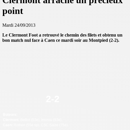
Clermont arrache un précieux
point
Mardi 24/09/2013
Le Clermont Foot a retrouvé le chemin des filets et
obtenu un
bon match nul
face à Caen ce mardi soir au Montpied (2-2).
2
-
2
Buteurs:
Clermont:
Bettiol (53e), Imorou (93e).
Caen:
Rothen (55e sp), CSC Salze (75e).