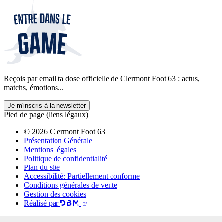
Reçois par email ta dose officielle de Clermont Foot 63 : actus,
matchs, émotions...
Je m'inscris à la newsletter
Pied de page (liens légaux)
© 2026 Clermont Foot 63
Présentation Générale
Mentions légales
Politique de confidentialité
Plan du site
Accessibilité: Partiellement conforme
Conditions générales de vente
Gestion des cookies
Réalisé par