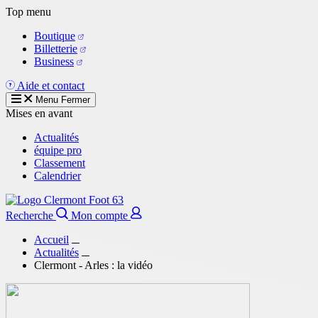
Aller
Top menu
au
Boutique
contenu
Billetterie
principal
Business
Aide et contact
Menu
Fermer
Mises en avant
Actualités
équipe pro
Classement
Calendrier
Recherche
Mon compte
Accueil
Actualités
Clermont - Arles : la vidéo