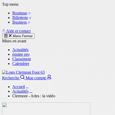
Aller
Top menu
au
Boutique
contenu
Billetterie
principal
Business
Aide et contact
Menu
Fermer
Mises en avant
Actualités
équipe pro
Classement
Calendrier
Recherche
Mon compte
Accueil
Actualités
Clermont - Arles : la vidéo