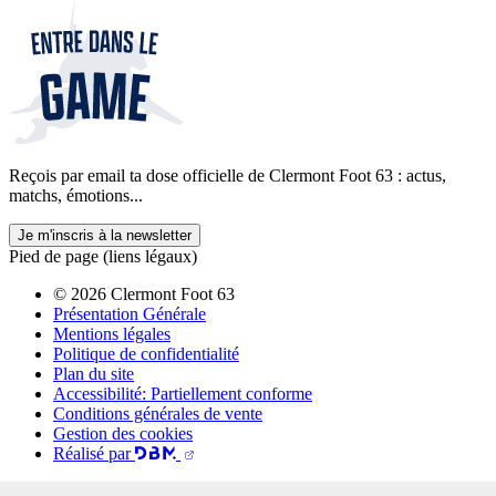
Reçois par email ta dose officielle de Clermont Foot 63 : actus,
matchs, émotions...
Je m'inscris à la newsletter
Pied de page (liens légaux)
© 2026 Clermont Foot 63
Présentation Générale
Mentions légales
Politique de confidentialité
Plan du site
Accessibilité: Partiellement conforme
Conditions générales de vente
Gestion des cookies
Réalisé par