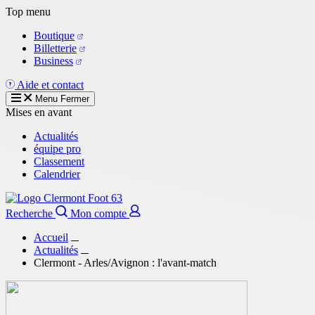
Aller
Top menu
au
Boutique
contenu
Billetterie
principal
Business
Aide et contact
Menu
Fermer
Mises en avant
Actualités
équipe pro
Classement
Calendrier
Recherche
Mon compte
Accueil
Actualités
Clermont - Arles/Avignon : l'avant-match