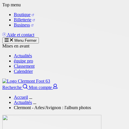
Aller
Top menu
au
Boutique
contenu
Billetterie
principal
Business
Aide et contact
Menu
Fermer
Mises en avant
Actualités
équipe pro
Classement
Calendrier
Recherche
Mon compte
Accueil
Actualités
Clermont - Arles/Avignon : l'album photos