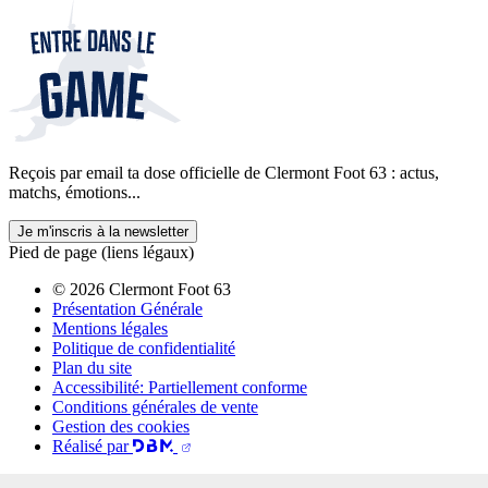
Reçois par email ta dose officielle de Clermont Foot 63 : actus,
matchs, émotions...
Je m'inscris à la newsletter
Pied de page (liens légaux)
© 2026 Clermont Foot 63
Présentation Générale
Mentions légales
Politique de confidentialité
Plan du site
Accessibilité: Partiellement conforme
Conditions générales de vente
Gestion des cookies
Réalisé par