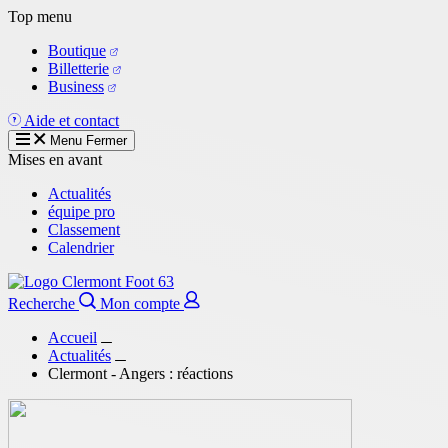
Aller
Top menu
au
Boutique
contenu
Billetterie
principal
Business
Aide et contact
Menu
Fermer
Mises en avant
Actualités
équipe pro
Classement
Calendrier
Recherche
Mon compte
Accueil
Actualités
Clermont - Angers : réactions