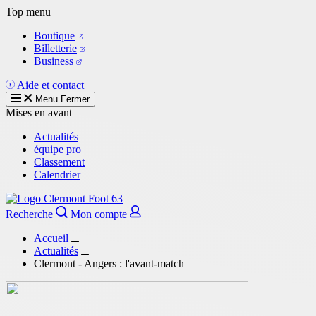
Aller
Top menu
au
Boutique
contenu
Billetterie
principal
Business
Aide et contact
Menu
Fermer
Mises en avant
Actualités
équipe pro
Classement
Calendrier
Recherche
Mon compte
Accueil
Actualités
Clermont - Angers : l'avant-match