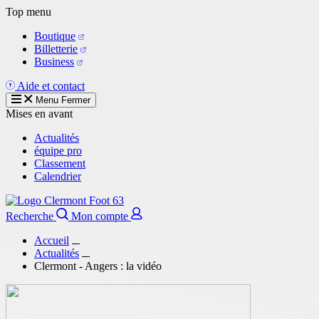
Aller
Top menu
au
Boutique
contenu
Billetterie
principal
Business
Aide et contact
Menu
Fermer
Mises en avant
Actualités
équipe pro
Classement
Calendrier
Recherche
Mon compte
Accueil
Actualités
Clermont - Angers : la vidéo