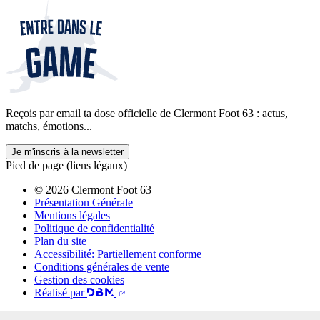
Reçois par email ta dose officielle de Clermont Foot 63 : actus,
matchs, émotions...
Je m'inscris à la newsletter
Pied de page (liens légaux)
© 2026 Clermont Foot 63
Présentation Générale
Mentions légales
Politique de confidentialité
Plan du site
Accessibilité: Partiellement conforme
Conditions générales de vente
Gestion des cookies
Réalisé par