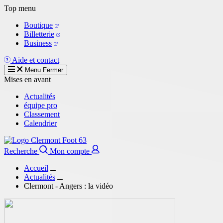
Aller
Top menu
au
Boutique
contenu
Billetterie
principal
Business
Aide et contact
Menu
Fermer
Mises en avant
Actualités
équipe pro
Classement
Calendrier
Recherche
Mon compte
Accueil
Actualités
Clermont - Angers : la vidéo