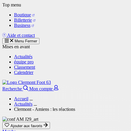
Aller
Top menu
au
Boutique
contenu
Billetterie
principal
Business
Aide et contact
Menu
Fermer
Mises en avant
Actualités
équipe pro
Classement
Calendrier
Recherche
Mon compte
Accueil
Actualités
Clermont - Amiens : les réactions
Ajouter aux favoris