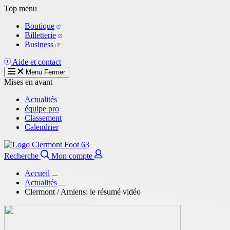
Aller
Top menu
au
Boutique
contenu
Billetterie
principal
Business
Aide et contact
Menu
Fermer
Mises en avant
Actualités
équipe pro
Classement
Calendrier
Recherche
Mon compte
Accueil
Actualités
Clermont / Amiens: le résumé vidéo