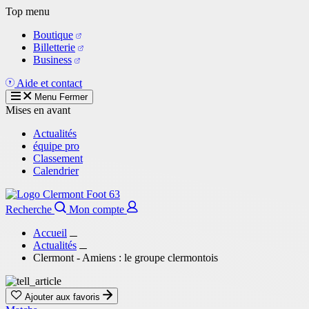
Aller
Top menu
au
Boutique
contenu
Billetterie
principal
Business
Aide et contact
Menu
Fermer
Mises en avant
Actualités
équipe pro
Classement
Calendrier
Recherche
Mon compte
Accueil
Actualités
Clermont - Amiens : le groupe clermontois
Ajouter aux favoris