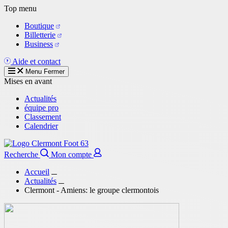
Aller
Top menu
au
Boutique
contenu
Billetterie
principal
Business
Aide et contact
Menu
Fermer
Mises en avant
Actualités
équipe pro
Classement
Calendrier
Recherche
Mon compte
Accueil
Actualités
Clermont - Amiens: le groupe clermontois