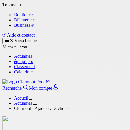
Aller
Top menu
au
Boutique
contenu
Billetterie
principal
Business
Aide et contact
Menu
Fermer
Mises en avant
Actualités
équipe pro
Classement
Calendrier
Recherche
Mon compte
Accueil
Actualités
Clermont - Ajaccio : réactions