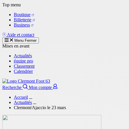
Aller
Top menu
au
Boutique
contenu
Billetterie
principal
Business
Aide et contact
Menu
Fermer
Mises en avant
Actualités
équipe pro
Classement
Calendrier
Recherche
Mon compte
Accueil
Actualités
Clermont/Ajaccio le 23 mars