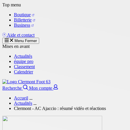
Aller
Top menu
au
Boutique
contenu
Billetterie
principal
Business
Aide et contact
Menu
Fermer
Mises en avant
Actualités
équipe pro
Classement
Calendrier
Recherche
Mon compte
Accueil
Actualités
Clermont - AC Ajaccio : résumé vidéo et réactions