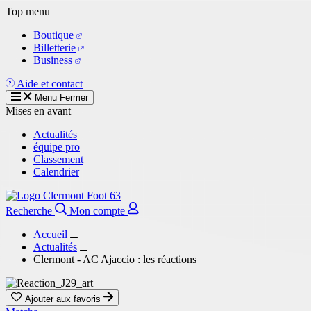
Aller
Top menu
au
Boutique
contenu
Billetterie
principal
Business
Aide et contact
Menu
Fermer
Mises en avant
Actualités
équipe pro
Classement
Calendrier
Recherche
Mon compte
Accueil
Actualités
Clermont - AC Ajaccio : les réactions
Ajouter aux favoris