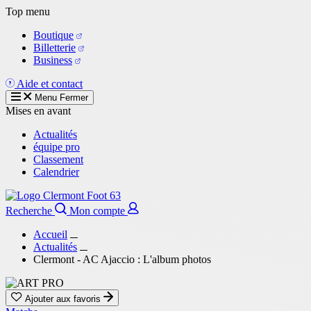
Aller
Top menu
au
Boutique
contenu
Billetterie
principal
Business
Aide et contact
Menu
Fermer
Mises en avant
Actualités
équipe pro
Classement
Calendrier
Recherche
Mon compte
Accueil
Actualités
Clermont - AC Ajaccio : L'album photos
Ajouter aux favoris