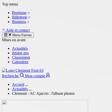
Aller
Top menu
au
Boutique
contenu
Billetterie
principal
Business
Aide et contact
Menu
Fermer
Mises en avant
Actualités
équipe pro
Classement
Calendrier
Recherche
Mon compte
Accueil
Actualités
Clermont - AC Ajaccio : l'album photos