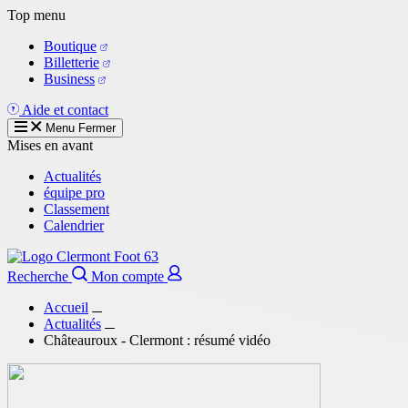
Aller
Top menu
au
Boutique
contenu
Billetterie
principal
Business
Aide et contact
Menu
Fermer
Mises en avant
Actualités
équipe pro
Classement
Calendrier
Recherche
Mon compte
Accueil
Actualités
Châteauroux - Clermont : résumé vidéo