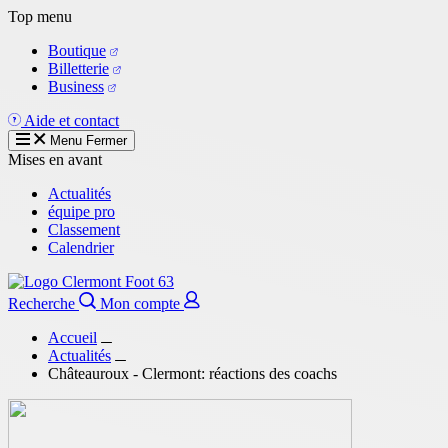
Aller
Top menu
au
Boutique
contenu
Billetterie
principal
Business
Aide et contact
Menu
Fermer
Mises en avant
Actualités
équipe pro
Classement
Calendrier
Recherche
Mon compte
Accueil
Actualités
Châteauroux - Clermont: réactions des coachs