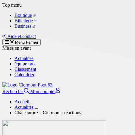
Aller
Top menu
au
Boutique
contenu
Billetterie
principal
Business
Aide et contact
Menu
Fermer
Mises en avant
Actualités
équipe pro
Classement
Calendrier
Recherche
Mon compte
Accueil
Actualités
Châteauroux - Clermont : réactions