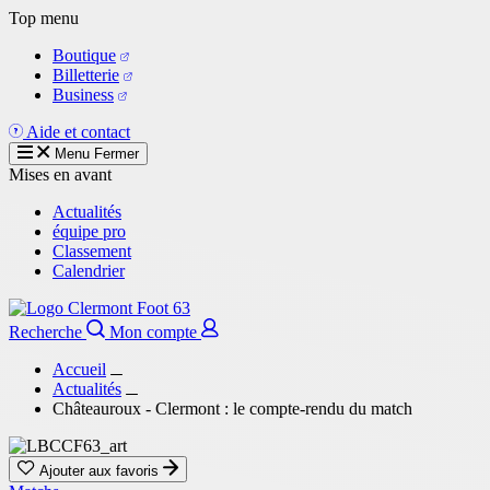
Aller
Top menu
au
Boutique
contenu
Billetterie
principal
Business
Aide et contact
Menu
Fermer
Mises en avant
Actualités
équipe pro
Classement
Calendrier
Recherche
Mon compte
Accueil
Actualités
Châteauroux - Clermont : le compte-rendu du match
Ajouter aux favoris