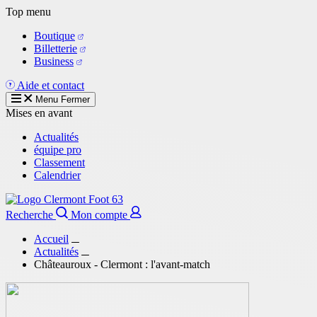
Aller
Top menu
au
Boutique
contenu
Billetterie
principal
Business
Aide et contact
Menu
Fermer
Mises en avant
Actualités
équipe pro
Classement
Calendrier
Recherche
Mon compte
Accueil
Actualités
Châteauroux - Clermont : l'avant-match