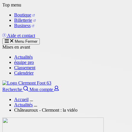
Aller
Top menu
au
Boutique
contenu
Billetterie
principal
Business
Aide et contact
Menu
Fermer
Mises en avant
Actualités
équipe pro
Classement
Calendrier
Recherche
Mon compte
Accueil
Actualités
Châteauroux - Clermont : la vidéo