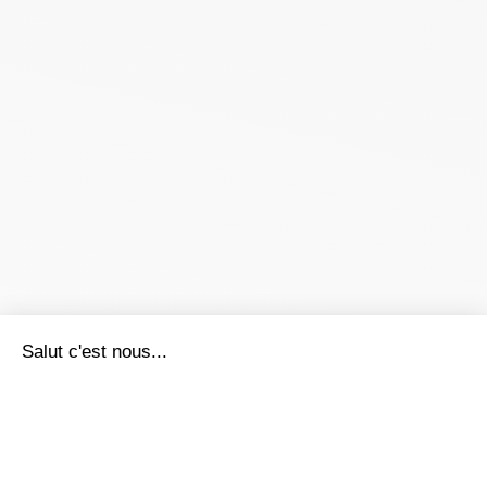
Salut c'est nous...
les Cookies !
On a attendu d'être sûrs que le contenu de ce site vous intéresse
avant de vous déranger, mais on aimerait bien vous accompagner
pendant votre visite...
C'est OK pour vous ?