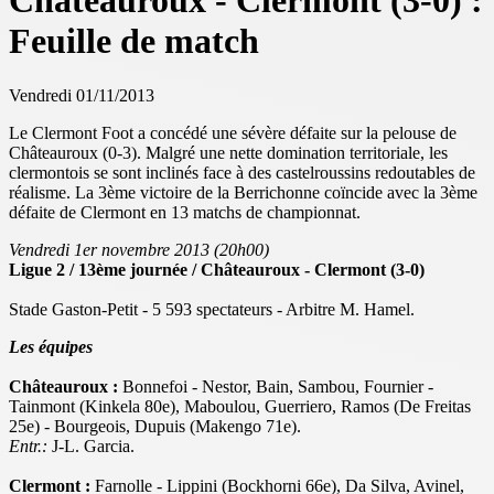
Châteauroux - Clermont (3-0) :
Feuille de match
Vendredi 01/11/2013
Le Clermont Foot a concédé une sévère défaite sur la pelouse de
Châteauroux (0-3). Malgré une nette domination territoriale, les
clermontois se sont inclinés face à des castelroussins redoutables de
réalisme. La 3ème victoire de la Berrichonne coïncide avec la 3ème
défaite de Clermont en 13 matchs de championnat.
Vendredi 1er novembre 2013 (20h00)
Ligue 2 / 13ème journée / Châteauroux - Clermont (3-0)
Stade Gaston-Petit - 5 593 spectateurs - Arbitre M. Hamel.
Les équipes
Châteauroux :
Bonnefoi - Nestor, Bain, Sambou, Fournier -
Tainmont (Kinkela 80e), Maboulou, Guerriero, Ramos (De Freitas
25e) - Bourgeois, Dupuis (Makengo 71e).
Entr.:
J-L. Garcia.
Clermont :
Farnolle - Lippini (Bockhorni 66e), Da Silva, Avinel,