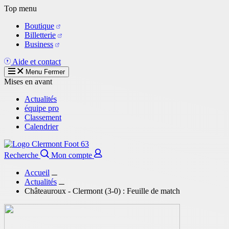
Aller
Top menu
au
Boutique
contenu
Billetterie
principal
Business
Aide et contact
Menu
Fermer
Mises en avant
Actualités
équipe pro
Classement
Calendrier
Recherche
Mon compte
Accueil
Actualités
Châteauroux - Clermont (3-0) : Feuille de match