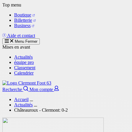
Aller
Top menu
au
Boutique
contenu
Billetterie
principal
Business
Aide et contact
Menu
Fermer
Mises en avant
Actualités
équipe pro
Classement
Calendrier
Recherche
Mon compte
Accueil
Actualités
Châteauroux - Clermont: 0-2