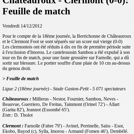
Châteauroux - Clermont (0-0):
Feuille de match
Vendredi 14/12/2012
Pour le compte de la 18ème journée, la Berrichonne de Châteauroux
et le Clermont Foot se sont séparés sur un score nul vierge (0-0)
Les clermontois ont été réduits à dix en fin de première période suite
à l'exclusion d'Imorou. Le castelroussin Sambou a été expulsé à son
tour
en fin de match, pour une faute grossière sur Farnolle, qui a dû
sortir sur blessure. Le portier souffre d'une plaie de 10 cm au-dessus
du genou droit.
> Feuille de match
Ligue 2 (18ème journée) - Stade Gaston-Petit - 5 071 spectateurs
Châteauroux :
Millieras - Nestor, Fournier, Sambou, Neves -
Beauvue, Guerriero, De Freitas, Tainmont (Orinel 72') - Allart
(Garita 82'), Jeannot (Essombé 65').
Entr.:
D. Tholot
Clermont :
Farnolle (Fabre 79') - Avinel, Perrinelle, Saïss - Esor,
Ekobo, Bayod (c), Sylla, Imorou - Armand (Fomen 46'), Dembélé.