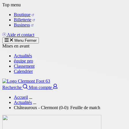
Aller
Top menu
au
Boutique
contenu
Billetterie
principal
Business
Aide et contact
Menu
Fermer
Mises en avant
Actualités
équipe pro
Classement
Calendrier
Recherche
Mon compte
Accueil
Actualités
Châteauroux - Clermont (0-0): Feuille de match