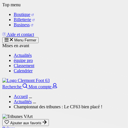
Aller
Top menu
au
Boutique
contenu
Billetterie
principal
Business
Aide et contact
Menu
Fermer
Mises en avant
Actualités
équipe pro
Classement
Calendrier
Recherche
Mon compte
Accueil
Actualités
Championnat des tribunes : Le CF63 bien placé !
Ajouter aux favoris