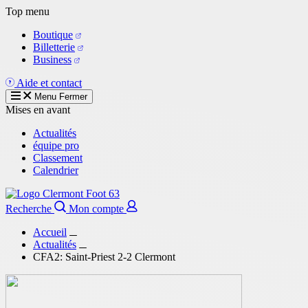
Aller
Top menu
au
Boutique
contenu
Billetterie
principal
Business
Aide et contact
Menu
Fermer
Mises en avant
Actualités
équipe pro
Classement
Calendrier
Recherche
Mon compte
Accueil
Actualités
CFA2: Saint-Priest 2-2 Clermont