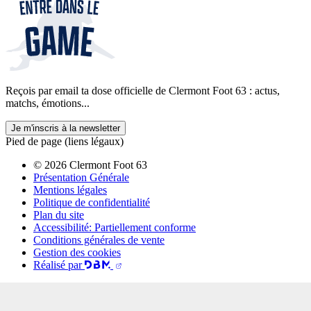
Reçois par email ta dose officielle de Clermont Foot 63 : actus,
matchs, émotions...
Je m'inscris à la newsletter
Pied de page (liens légaux)
© 2026 Clermont Foot 63
Présentation Générale
Mentions légales
Politique de confidentialité
Plan du site
Accessibilité: Partiellement conforme
Conditions générales de vente
Gestion des cookies
Réalisé par