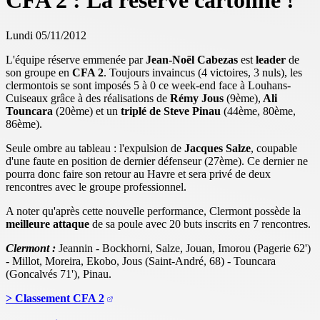
CFA 2 : La réserve cartonne !
Lundi 05/11/2012
L'équipe réserve emmenée par
Jean-Noël Cabezas
est
leader
de
son groupe en
CFA 2
. Toujours invaincus (4 victoires, 3 nuls), les
clermontois se sont imposés 5 à 0 ce week-end face à Louhans-
Cuiseaux grâce à des réalisations de
Rémy Jous
(9ème),
Ali
Touncara
(20ème) et un
triplé de Steve Pinau
(44ème, 80ème,
86ème).
Seule ombre au tableau : l'expulsion de
Jacques Salze
, coupable
d'une faute en position de dernier défenseur (27ème). Ce dernier ne
pourra donc faire son retour au Havre et sera privé de deux
rencontres avec le groupe professionnel.
A noter qu'après cette nouvelle performance, Clermont possède la
meilleure attaque
de sa poule avec 20 buts inscrits en 7 rencontres.
Clermont :
Jeannin - Bockhorni, Salze, Jouan, Imorou (Pagerie 62')
- Millot, Moreira, Ekobo, Jous (Saint-André, 68) - Touncara
(Goncalvés 71'), Pinau.
> Classement CFA 2