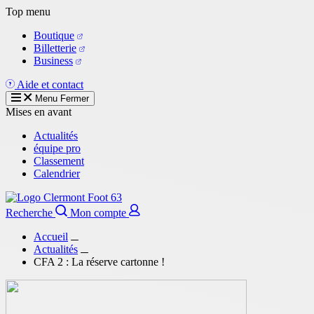
Aller
Top menu
au
Boutique
contenu
Billetterie
principal
Business
Aide et contact
Menu
Fermer
Mises en avant
Actualités
équipe pro
Classement
Calendrier
Recherche
Mon compte
Accueil
Actualités
CFA 2 : La réserve cartonne !