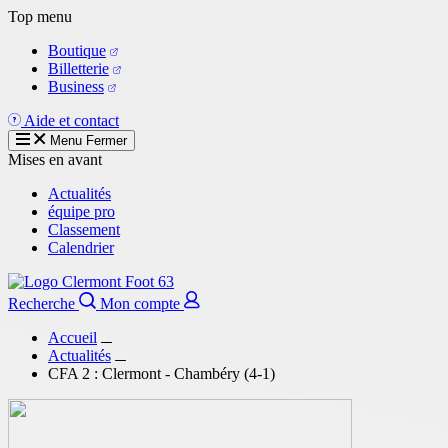
Aller
Top menu
au
Boutique
contenu
Billetterie
principal
Business
Aide et contact
Menu
Fermer
Mises en avant
Actualités
équipe pro
Classement
Calendrier
Recherche
Mon compte
Accueil
Actualités
CFA 2 : Clermont - Chambéry (4-1)