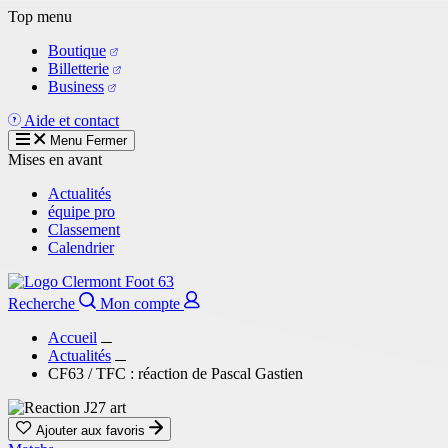
Aller
Top menu
au
Boutique
contenu
Billetterie
principal
Business
Aide et contact
Menu
Fermer
Mises en avant
Actualités
équipe pro
Classement
Calendrier
Recherche
Mon compte
Accueil
Actualités
CF63 / TFC : réaction de Pascal Gastien
Ajouter aux favoris