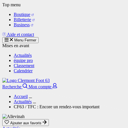
Aller
Top menu
au
Boutique
contenu
Billetterie
principal
Business
Aide et contact
Menu
Fermer
Mises en avant
Actualités
équipe pro
Classement
Calendrier
Recherche
Mon compte
Accueil
Actualités
CF63 / TFC : Encore un rendez-vous important
Ajouter aux favoris