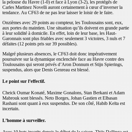
la pelouse du Havre (1-0) et face à Lyon (3-2), les protégés de
Carles Martinez Novelli auront certainement à cœur d’inverser la
tendance. Au CF63 de ne pas leur laisser le loisir de le faire.
Onzièmes avec 29 points au compteur, les Toulousains sont, eux,
aux portes du maintien. Une situation qu’ils doivent en grande partie
à leur solidité à domicile. En effet, loin de leur base, les Haut-
Garonnais sont plus friables avec seulement 3 victoires, 3 nuls et 7
défaites (12 points pris sur 39 possibles).
Malgré plusieurs absences, le CF63 doit donc impérativement
poursuivre sur la dynamique enclenchée face au Havre contre des
Toulousains qui seront privés d’Aron Donnum et Stijn Spierings,
suspendus, alors que Denis Genreau est blessé.
Le point sur l’effectif.
Cheick Oumar Konaté, Maxime Gonalons, Stan Berkani et Adam
Mabrouk sont blessés. Neto Borges, Johan Gastien et Elbasan
Rashani sont quant à eux suspendus. De son côté, Habib Keïta est
incertain.
L’homme à surveiller.
Avec 10 buts inscrits depuis le début de la saison, Thijs Dallinga est