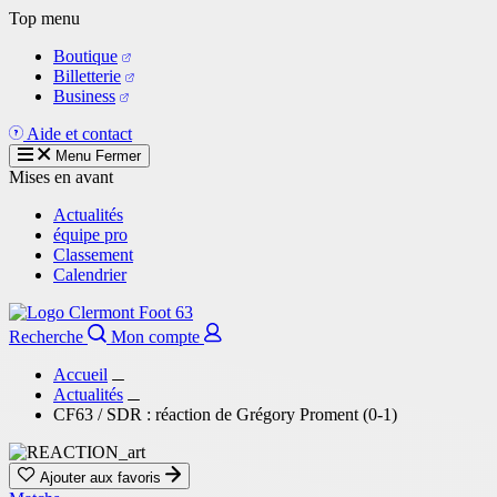
Aller
Top menu
au
Boutique
contenu
Billetterie
principal
Business
Aide et contact
Menu
Fermer
Mises en avant
Actualités
équipe pro
Classement
Calendrier
Recherche
Mon compte
Accueil
Actualités
CF63 / SDR : réaction de Grégory Proment (0-1)
Ajouter aux favoris