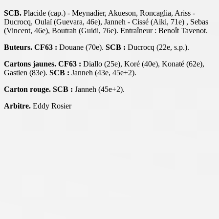
SCB.
Placide (cap.) - Meynadier, Akueson, Roncaglia, Ariss -
Ducrocq, Oulaï (Guevara, 46e), Janneh - Cissé (Aiki, 71e) , Sebas
(Vincent, 46e), Boutrah (Guidi, 76e). Entraîneur : Benoît Tavenot.
Buteurs. CF63 :
Douane (70e).
SCB :
Ducrocq (22e, s.p.).
Cartons jaunes. CF63 :
Diallo (25e), Koré (40e), Konaté (62e),
Gastien (83e).
SCB :
Janneh (43e, 45e+2).
Carton rouge. SCB :
Janneh (45e+2).
Arbitre.
Eddy Rosier