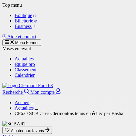
Aller
Top menu
au
Boutique
contenu
Billetterie
principal
Business
Aide et contact
Menu
Fermer
Mises en avant
Actualités
équipe pro
Classement
Calendrier
Recherche
Mon compte
Accueil
Actualités
CF63 / SCB : Les Clermontois tenus en échec par Bastia
Ajouter aux favoris