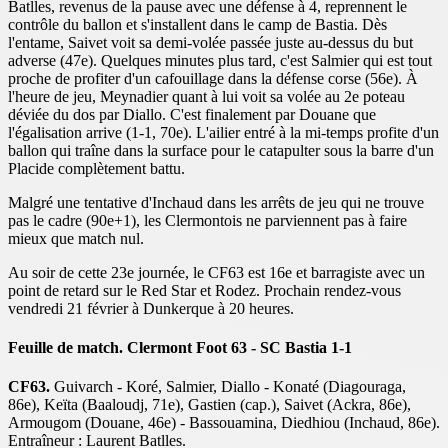
Batlles, revenus de la pause avec une défense à 4, reprennent le
contrôle du ballon et s'installent dans le camp de Bastia. Dès
l'entame, Saivet voit sa demi-volée passée juste au-dessus du but
adverse (47e). Quelques minutes plus tard, c'est Salmier qui est tout
proche de profiter d'un cafouillage dans la défense corse (56e). À
l'heure de jeu, Meynadier quant à lui voit sa volée au 2e poteau
déviée du dos par Diallo. C'est finalement par Douane que
l'égalisation arrive (1-1, 70e). L'ailier entré à la mi-temps profite d'un
ballon qui traîne dans la surface pour le catapulter sous la barre d'un
Placide complètement battu.
Malgré une tentative d'Inchaud dans les arrêts de jeu qui ne trouve
pas le cadre (90e+1), les Clermontois ne parviennent pas à faire
mieux que match nul.
Au soir de cette 23e journée, le CF63 est 16e et barragiste avec un
point de retard sur le Red Star et Rodez. Prochain rendez-vous
vendredi 21 février à Dunkerque à 20 heures.
Feuille de match. Clermont Foot 63 - SC Bastia 1-1
CF63.
Guivarch - Koré, Salmier, Diallo - Konaté (Diagouraga,
86e), Keïta (Baaloudj, 71e), Gastien (cap.), Saivet (Ackra, 86e),
Armougom (Douane, 46e) - Bassouamina, Diedhiou (Inchaud, 86e).
Entraîneur : Laurent Batlles.