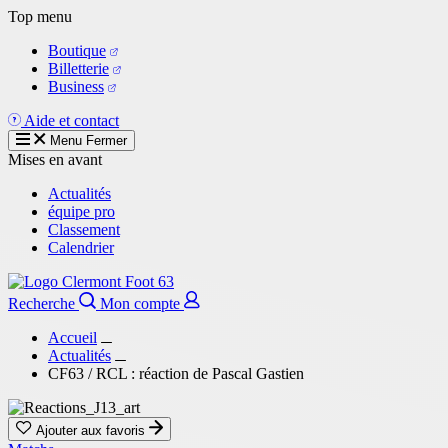
Aller
Top menu
au
Boutique
contenu
Billetterie
principal
Business
Aide et contact
Menu
Fermer
Mises en avant
Actualités
équipe pro
Classement
Calendrier
Recherche
Mon compte
Accueil
Actualités
CF63 / RCL : réaction de Pascal Gastien
Ajouter aux favoris