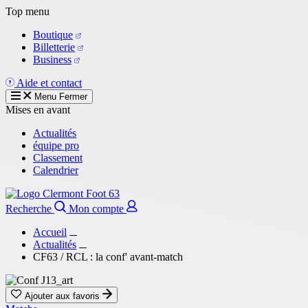
Aller
Top menu
au
Boutique
contenu
Billetterie
principal
Business
Aide et contact
Menu
Fermer
Mises en avant
Actualités
équipe pro
Classement
Calendrier
Recherche
Mon compte
Accueil
Actualités
CF63 / RCL : la conf' avant-match
Ajouter aux favoris