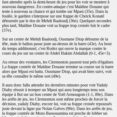
faut attendre après la demi-heure de jeu pour les voir se montrer à
nouveau dangereux. En contre-attaque c'est Maïdine Douane qui
tente à nouveau sa chance et qui tombe sur Mpasi (35e). Dans la
foulée, le gardien s'interpose sur une frappe de Cheick Konaté
détournée par le dos de Mehdi Baaloudj (36e). Quelques secondes
plus tard, Maïdine Douane voit sa frappe trop croisée fuir le cadre
(37e).
Sur un centre de Mehdi Baaloudj, Ousmane Diop détourne de la
tête, mais le ballon passe juste au-dessus de la barre (43e). Au bout
du temps additionnel, c'est Rodez qui ouvre la marque contre le
cours du jeu sur un centre tir Abdel Hakim Abdallah (0-1, 45e+3).
Au retour des vestiaires, les Clermontois passent tout près d'égaliser.
La frappe contrée de Maïdine Douane termine sa course sur la barre
alors que Mpasi est battu. Ousmane Diop, qui avait bien suivi, voit
sa tête connaître le même sort (49e).
Il aura donc fallu attendre les dernières minutes pour voir Yadaly
Diaby réussir à tromper un Mpasi qui aura longtemps tenu son
équipe à flot sur un bon centre de Yoël Armougom (1-1, 89e). Dans
les arrêts de jeu, les Clermontois sont même proches de forcer la
décision. yadaly Diaby, encore lui, voit sa frappe croisée repoussés
juste devant la ligne par Nolan Galves (90e). Dans les arrêts de jeu,
la frappe contrée de Mons Bassouamina est proche de lobber un