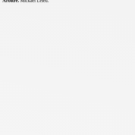
Arbitre.
Mickaël Leleu.