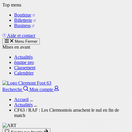
Aller
Top menu
au
Boutique
contenu
Billetterie
principal
Business
Aide et contact
Menu
Fermer
Mises en avant
Actualités
équipe pro
Classement
Calendrier
Recherche
Mon compte
Accueil
Actualités
CF63 / RAF : Les Clermontois arrachent le nul en fin de
match