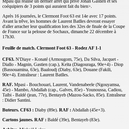
Mpasi qui réalise un dernier arrêt qui prive Johan Gastien et ses
coéquipiers de 3 points qui auraient fait du bien>.
Après 16 journées, le Clermont Foot 63 est 14e avec 17 points.
Avant la trêve, les hommes de Laurent Batlles devront essayer
d'aller arracher leur qualification lors des 32es de finale de la Coupe
de France sur la pelouse de Sochaux, dimanche 22 décembre à
17h30.
Feuille de match. Clermont Foot 63 - Rodez AF 1-1
CF63.
N'Diaye - Konaté (Armougom, 75e), Da Silva, Jacquet -
Diallo - Magnin, Gastien (cap.), Keïta (Diagouraga, 90e+4) - Diop
(Bassouamina, 63e), Baaloudj (Diaby, 63e), Douane (Fakili,
90e+4). Entraîneur : Laurent Batlles.
RAF.
Mpasi - Bouchouari, Laurent, Vandenabeele (Ngouyamsa,
45e) - Mambo, Abdallah (cap., Galves, 85e) - Younoussa, Cadiou,
Taïbi - Baldé (jean, 77e), Bentayeb (Mazou-Sacko, 85e). Entraîneur
: Didier Santini.
Buteurs. CF63 :
Diaby (89e).
RAF :
Abdallah (45e+3).
Cartons jaunes.
RAF :
Baldé (39e), Bentayeb (83e).