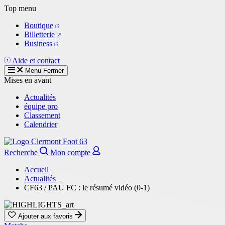
Aller
Top menu
au
Boutique
contenu
Billetterie
principal
Business
Aide et contact
Menu
Fermer
Mises en avant
Actualités
équipe pro
Classement
Calendrier
Recherche
Mon compte
Accueil
Actualités
CF63 / PAU FC : le résumé vidéo (0-1)
Ajouter aux favoris