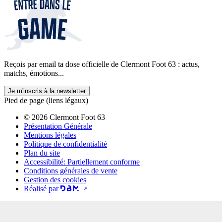
Reçois par email ta dose officielle de Clermont Foot 63 : actus,
matchs, émotions...
Je m'inscris à la newsletter
Pied de page (liens légaux)
© 2026 Clermont Foot 63
Présentation Générale
Mentions légales
Politique de confidentialité
Plan du site
Accessibilité: Partiellement conforme
Conditions générales de vente
Gestion des cookies
Réalisé par