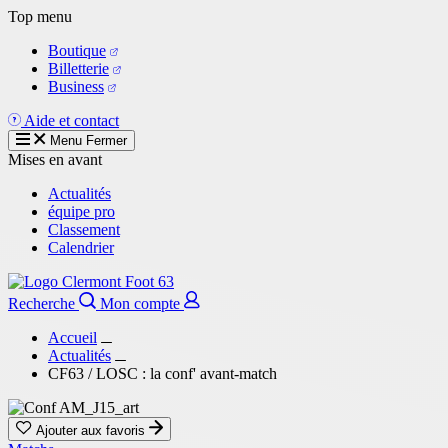
Aller
Top menu
au
Boutique
contenu
Billetterie
principal
Business
Aide et contact
Menu
Fermer
Mises en avant
Actualités
équipe pro
Classement
Calendrier
Recherche
Mon compte
Accueil
Actualités
CF63 / LOSC : la conf' avant-match
Ajouter aux favoris