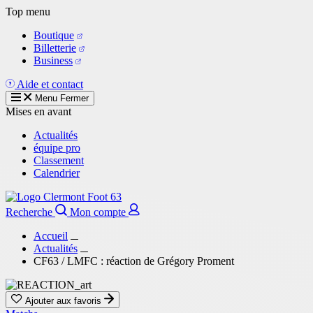
Aller
Top menu
au
Boutique
contenu
Billetterie
principal
Business
Aide et contact
Menu
Fermer
Mises en avant
Actualités
équipe pro
Classement
Calendrier
Recherche
Mon compte
Accueil
Actualités
CF63 / LMFC : réaction de Grégory Proment
Ajouter aux favoris