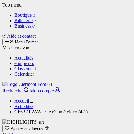
Aller
Top menu
au
Boutique
contenu
Billetterie
principal
Business
Aide et contact
Menu
Fermer
Mises en avant
Actualités
équipe pro
Classement
Calendrier
Recherche
Mon compte
Accueil
Actualités
CF63 / LAVAL : le résumé vidéo (4-1)
Ajouter aux favoris