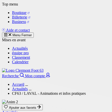
Aller
Top menu
au
Boutique
contenu
Billetterie
principal
Business
Aide et contact
Menu
Fermer
Mises en avant
Actualités
équipe pro
Classement
Calendrier
Recherche
Mon compte
Accueil
Actualités
CF63 / LAVAL - Animations et infos pratiques
Ajouter aux favoris