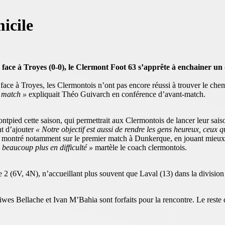
icile
ace à Troyes (0-0), le Clermont Foot 63 s’apprête à enchainer un d
ce à Troyes, les Clermontois n’ont pas encore réussi à trouver le chemi
u match »
expliquait Théo Guivarch en conférence d’avant-match.
tpied cette saison, qui permettrait aux Clermontois de lancer leur sai
t d’ajouter
« Notre objectif est aussi de rendre les gens heureux, ceux q
t montré notamment sur le premier match à Dunkerque, en jouant mieux
 beaucoup plus en difficulté »
martèle le coach clermontois.
 (6V, 4N), n’accueillant plus souvent que Laval (13) dans la division s
es Bellache et Ivan M’Bahia sont forfaits pour la rencontre. Le reste 