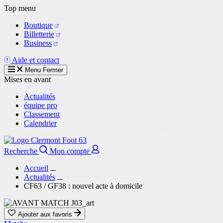
Aller
Top menu
au
Boutique
contenu
Billetterie
principal
Business
Aide et contact
Menu
Fermer
Mises en avant
Actualités
équipe pro
Classement
Calendrier
Recherche
Mon compte
Accueil
Actualités
CF63 / GF38 : nouvel acte à domicile
Ajouter aux favoris