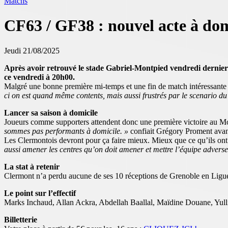
Matchs
CF63 / GF38 : nouvel acte à dom
Jeudi 21/08/2025
Après avoir retrouvé le stade Gabriel-Montpied vendredi dernier f
ce vendredi à 20h00.
Malgré une bonne première mi-temps et une fin de match intéressante fa
ci on est quand même contents, mais aussi frustrés par le scenario d
Lancer sa saison à domicile
Joueurs comme supporters attendent donc une première victoire au Mon
sommes pas performants à domicile. »
confiait Grégory Proment avan
Les Clermontois devront pour ça faire mieux. Mieux que ce qu’ils on
aussi amener les centres qu’on doit amener et mettre l’équipe adverse
La stat à retenir
Clermont n’a perdu aucune de ses 10 réceptions de Grenoble en Ligue 2
Le point sur l’effectif
Marks Inchaud, Allan Ackra, Abdellah Baallal, Maïdine Douane, Yulliw
Billetterie