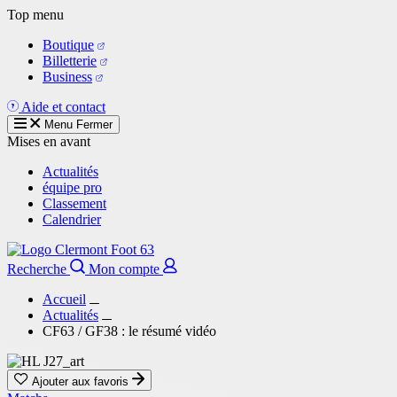
Aller
Top menu
au
Boutique
contenu
Billetterie
principal
Business
Aide et contact
Menu
Fermer
Mises en avant
Actualités
équipe pro
Classement
Calendrier
Recherche
Mon compte
Accueil
Actualités
CF63 / GF38 : le résumé vidéo
Ajouter aux favoris